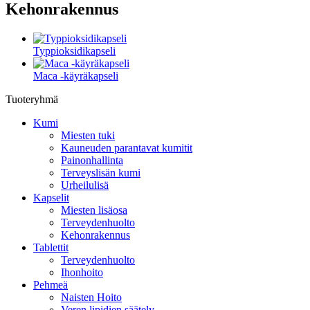
Kehonrakennus
Typpioksidikapseli
Maca -käyräkapseli
Tuoteryhmä
Kumi
Miesten tuki
Kauneuden parantavat kumitit
Painonhallinta
Terveyslisän kumi
Urheilulisä
Kapselit
Miesten lisäosa
Terveydenhuolto
Kehonrakennus
Tablettit
Terveydenhuolto
Ihonhoito
Pehmeä
Naisten Hoito
Veren lipidien säätely