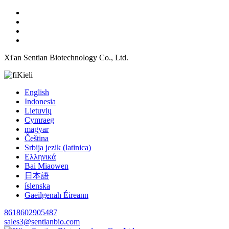
Xi'an Sentian Biotechnology Co., Ltd.
Kieli
English
Indonesia
Lietuvių
Cymraeg
magyar
Čeština
Srbija jezik (latinica)
Ελληνικά
Bai Miaowen
日本語
íslenska
Gaeilgenah Éireann
8618602905487
sales3@sentianbio.com