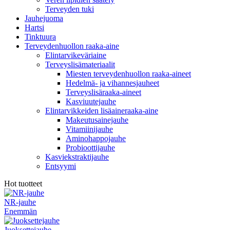
Terveyden tuki
Jauhejuoma
Hartsi
Tinktuura
Terveydenhuollon raaka-aine
Elintarvikeväriaine
Terveyslisämateriaalit
Miesten terveydenhuollon raaka-aineet
Hedelmä- ja vihannesjauheet
Terveyslisäraaka-aineet
Kasviuutejauhe
Elintarvikkeiden lisäaineraaka-aine
Makeutusainejauhe
Vitamiinijauhe
Aminohappojauhe
Probioottijauhe
Kasviekstraktijauhe
Entsyymi
Hot tuotteet
NR-jauhe
Enemmän
Juoksettejauhe