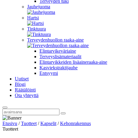
Terveyden tuki
Jauhejuoma
Hartsi
Tinktuura
Terveydenhuollon raaka-aine
Elintarvikeväriaine
Terveyslisämateriaalit
Elintarvikkeiden lisäaineraaka-aine
Kasviekstraktijauhe
Entsyymi
Uutiset
Blogi
Räätälöinti
Ota yhteyttä
Etusivu
/
Tuotteet
/
Kapselit
/
Kehonrakennus
Tuotteet