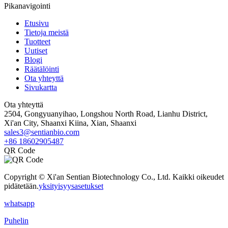
Pikanavigointi
Etusivu
Tietoja meistä
Tuotteet
Uutiset
Blogi
Räätälöinti
Ota yhteyttä
Sivukartta
Ota yhteyttä
2504, Gongyuanyihao, Longshou North Road, Lianhu District,
Xi'an City, Shaanxi Kiina, Xian, Shaanxi
sales3@sentianbio.com
+86 18602905487
QR Code
Copyright © Xi'an Sentian Biotechnology Co., Ltd. Kaikki oikeudet
pidätetään.
yksityisyysasetukset
whatsapp
Puhelin