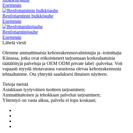
Enemmän
Benfotiamiinin bulkkijauhe
Enemmän
Benfotiamiinijauhe
Enemmän
Lähetä viesti
Olemme ammattimaisia ​​kehonrakennusvalmistajia ja -toimittajia
Kiinassa, jotka ovat erikoistuneet tarjoamaan korkealaatuisia
räätälöityjä palveluja ja OEM ODM private label -palvelua. Voit
vapaasti myydä irtotavarana varastossa olevaa kehonrakennusta
tehtaaltamme. Ota yhteyttä saadaksesi ilmaisen näytteen.
Tietoja meistä
Asiakkaan tyytyväisen tuotteen tarjoaminen;
Ammattitaitoisen ja tehokkaan palvelun tarjoaminen;
Yhteistyö on vasta alkua, palvelu ei lopu koskaan;