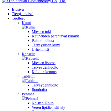
Etusivu
Tietoja meistä
Tuotteet
Kumi
Miesten tuki
Kauneuden parantavat kumitit
Painonhallinta
Terveyslisän kumi
Urheilulisä
Kapselit
Miesten lisäosa
Terveydenhuolto
Kehonrakennus
Tablettit
Terveydenhuolto
Ihonhoito
Pehmeä
Naisten Hoito
Veren lipidien säätely